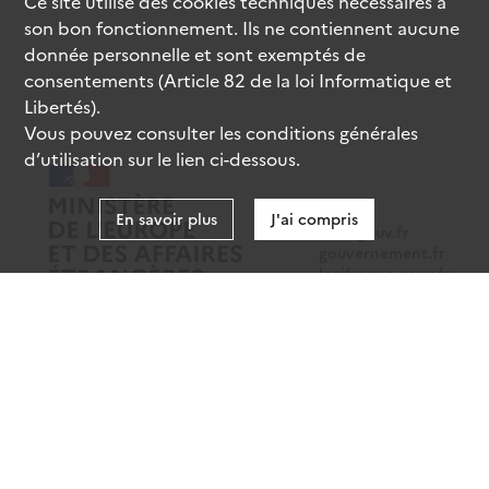
Ce site utilise des
cookies
techniques nécessaires à
son bon fonctionnement. Ils ne contiennent aucune
donnée personnelle et sont exemptés de
consentements (Article 82 de la loi Informatique et
Libertés).
Vous pouvez consulter les conditions générales
d’utilisation sur le lien ci-dessous.
En savoir plus
J'ai compris
data.gouv.fr
gouvernement.fr
legifrance.gouv.fr
service-public.fr
Mentions légales
Données personnelles
CGU
Gestion des cookies
Accessibilité : partiellement conforme
Sauf mention contraire, tous les contenus de ce site sont sous