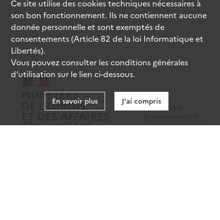
Ce site utilise des
cookies
techniques nécessaires à
son bon fonctionnement. Ils ne contiennent aucune
donnée personnelle et sont exemptés de
consentements (Article 82 de la loi Informatique et
Libertés).
Vous pouvez consulter les conditions générales
d’utilisation sur le lien ci-dessous.
En savoir plus
J'ai compris
data.gouv.fr
gouvernement.fr
legifrance.gouv.fr
service-public.fr
Mentions légales
Données personnelles
CGU
Gestion des cookies
Accessibilité : partiellement conforme
Sauf mention contraire, tous les contenus de ce site sont sous