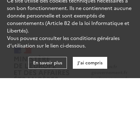
Ce site utilise des
cookies
techniques nécessaires à
son bon fonctionnement. Ils ne contiennent aucune
donnée personnelle et sont exemptés de
consentements (Article 82 de la loi Informatique et
Libertés).
Vous pouvez consulter les conditions générales
d’utilisation sur le lien ci-dessous.
En savoir plus
J'ai compris
data.gouv.fr
gouvernement.fr
legifrance.gouv.fr
service-public.fr
Mentions légales
Données personnelles
CGU
Gestion des cookies
Accessibilité : partiellement conforme
Sauf mention contraire, tous les contenus de ce site sont sous