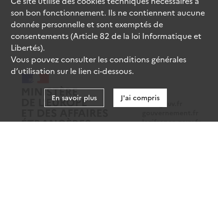
Ce site utilise des
cookies
techniques nécessaires à
son bon fonctionnement. Ils ne contiennent aucune
donnée personnelle et sont exemptés de
consentements (Article 82 de la loi Informatique et
Libertés).
Vous pouvez consulter les conditions générales
d’utilisation sur le lien ci-dessous.
En savoir plus
J'ai compris
data.gouv.fr
gouvernement.fr
legifrance.gouv.fr
service-public.fr
Mentions légales
Données personnelles
CGU
Gestion des cookies
Accessibilité : partiellement conforme
Sauf mention contraire, tous les contenus de ce site sont sous