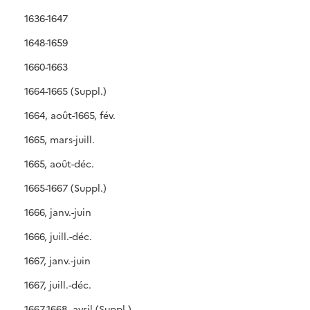
1636-1647
1648-1659
1660-1663
1664-1665 (Suppl.)
1664, août-1665, fév.
1665, mars-juill.
1665, août-déc.
1665-1667 (Suppl.)
1666, janv.-juin
1666, juill.-déc.
1667, janv.-juin
1667, juill.-déc.
1667-1668, avril (Suppl.)