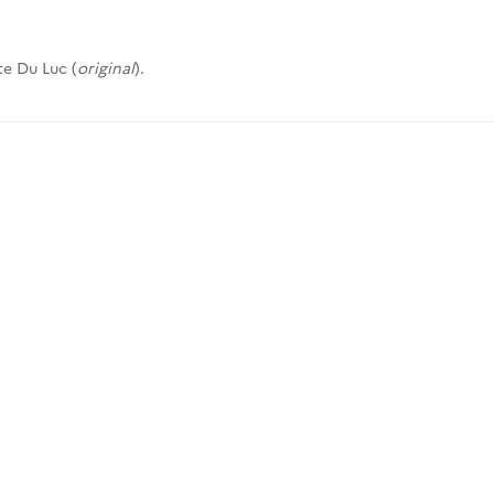
e Du Luc (
original
).