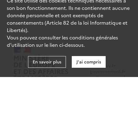
Ce site utilise des
cookies
techniques nécessaires à
son bon fonctionnement. Ils ne contiennent aucune
donnée personnelle et sont exemptés de
consentements (Article 82 de la loi Informatique et
Libertés).
Vous pouvez consulter les conditions générales
d’utilisation sur le lien ci-dessous.
En savoir plus
J'ai compris
data.gouv.fr
gouvernement.fr
legifrance.gouv.fr
service-public.fr
Mentions légales
Données personnelles
CGU
Gestion des cookies
Accessibilité : partiellement conforme
Sauf mention contraire, tous les contenus de ce site sont sous