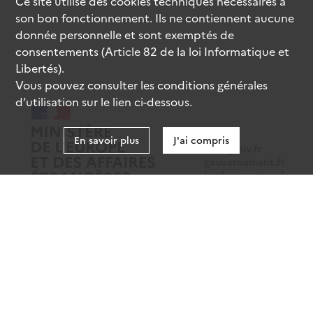
Ce site utilise des
cookies
techniques nécessaires à
son bon fonctionnement. Ils ne contiennent aucune
donnée personnelle et sont exemptés de
consentements (Article 82 de la loi Informatique et
Libertés).
Vous pouvez consulter les conditions générales
d’utilisation sur le lien ci-dessous.
En savoir plus
J'ai compris
data.gouv.fr
gouvernement.fr
legifrance.gouv.fr
service-public.fr
Mentions légales
Données personnelles
CGU
Gestion des cookies
Accessibilité : partiellement conforme
Sauf mention contraire, tous les contenus de ce site sont sous