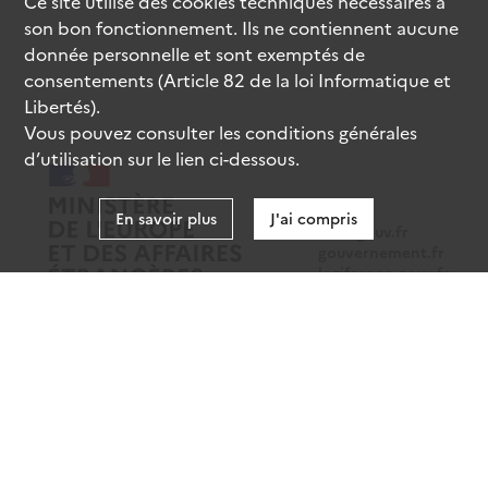
Ce site utilise des
cookies
techniques nécessaires à
son bon fonctionnement. Ils ne contiennent aucune
donnée personnelle et sont exemptés de
consentements (Article 82 de la loi Informatique et
Libertés).
Vous pouvez consulter les conditions générales
d’utilisation sur le lien ci-dessous.
En savoir plus
J'ai compris
data.gouv.fr
gouvernement.fr
legifrance.gouv.fr
service-public.fr
Mentions légales
Données personnelles
CGU
Gestion des cookies
Accessibilité : partiellement conforme
Sauf mention contraire, tous les contenus de ce site sont sous