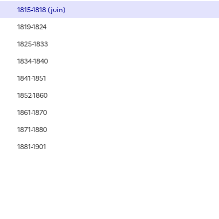
1815-1818 (juin)
1819-1824
1825-1833
1834-1840
1841-1851
1852-1860
1861-1870
1871-1880
1881-1901