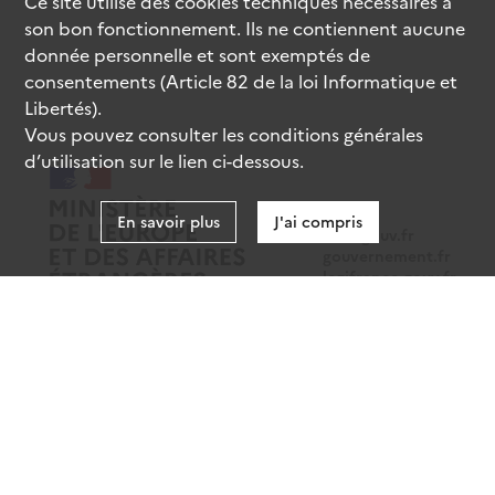
Ce site utilise des
cookies
techniques nécessaires à
son bon fonctionnement. Ils ne contiennent aucune
donnée personnelle et sont exemptés de
consentements (Article 82 de la loi Informatique et
Libertés).
Vous pouvez consulter les conditions générales
d’utilisation sur le lien ci-dessous.
En savoir plus
J'ai compris
data.gouv.fr
gouvernement.fr
legifrance.gouv.fr
service-public.fr
Mentions légales
Données personnelles
CGU
Gestion des cookies
Accessibilité : partiellement conforme
Sauf mention contraire, tous les contenus de ce site sont sous