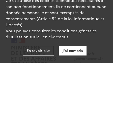
Ce site utilise des
cookies
techniques nécessaires à
son bon fonctionnement. Ils ne contiennent aucune
donnée personnelle et sont exemptés de
consentements (Article 82 de la loi Informatique et
Libertés).
Vous pouvez consulter les conditions générales
d’utilisation sur le lien ci-dessous.
En savoir plus
J'ai compris
data.gouv.fr
gouvernement.fr
legifrance.gouv.fr
service-public.fr
Mentions légales
Données personnelles
CGU
Gestion des cookies
Accessibilité : partiellement conforme
Sauf mention contraire, tous les contenus de ce site sont sous