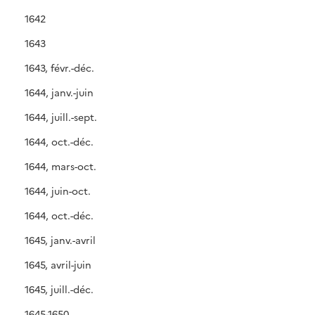
1642
1643
1643, févr.-déc.
1644, janv.-juin
1644, juill.-sept.
1644, oct.-déc.
1644, mars-oct.
1644, juin-oct.
1644, oct.-déc.
1645, janv.-avril
1645, avril-juin
1645, juill.-déc.
1645-1650