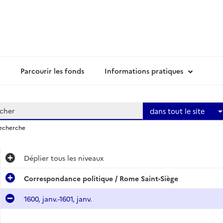
Parcourir les fonds
Informations pratiques
dans tout le site
recherche
Déplier
tous les niveaux
Correspondance politique / Rome Saint-Siège
1600, janv.-1601, janv.