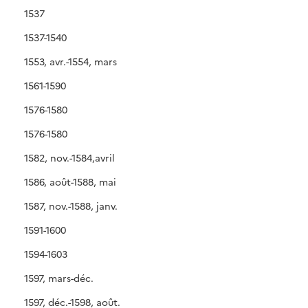
1537
1537-1540
1553, avr.-1554, mars
1561-1590
1576-1580
1576-1580
1582, nov.-1584,avril
1586, août-1588, mai
1587, nov.-1588, janv.
1591-1600
1594-1603
1597, mars-déc.
1597, déc.-1598, août.