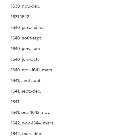
1639, nov.-déc.
1631-1642
1640, janv.-juillet
1640, août-sept.
1640, janv.-juin
1640, juin-oct.
1640, nov.-1641, mars
1641, avril-août
1641, sept.-déc.
1641
1641, oct.-1642, nov.
1642, nov.-1644, mars
1642, mars-déc.