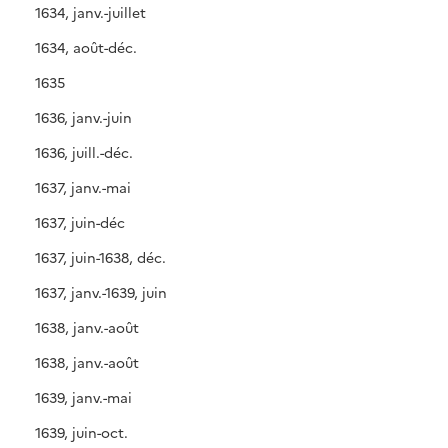
1634, janv.-juillet
1634, août-déc.
1635
1636, janv.-juin
1636, juill.-déc.
1637, janv.-mai
1637, juin-déc
1637, juin-1638, déc.
1637, janv.-1639, juin
1638, janv.-août
1638, janv.-août
1639, janv.-mai
1639, juin-oct.