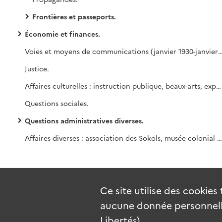
Frontières et passeports.
Économie et finances.
Voies et moyens de communications (janvier 1930-j
Justice.
Affaires culturelles : instruction publique, beaux-arts, expositions.
Questions sociales.
Questions administratives diverses.
Affaires diverses : association des Sokols, musée colonial français dePrague, société napoléonienne de Prague, conférence de M. Vellery-Radot, demandes de renseignements, etc.
Ce site utilise des
cookies
aucune donnée personnelle
Libertés).