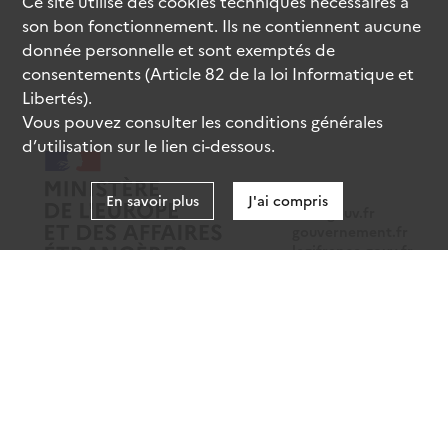
Ce site utilise des
cookies
techniques nécessaires à
son bon fonctionnement. Ils ne contiennent aucune
donnée personnelle et sont exemptés de
consentements (Article 82 de la loi Informatique et
Libertés).
Vous pouvez consulter les conditions générales
d’utilisation sur le lien ci-dessous.
En savoir plus
J'ai compris
data.gouv.fr
gouvernement.fr
legifrance.gouv.fr
service-public.fr
Mentions légales
Données personnelles
CGU
Gestion des cookies
Accessibilité : partiellement conforme
Sauf mention contraire, tous les contenus de ce site sont sous