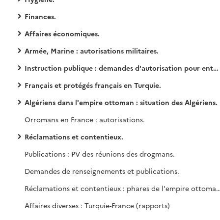
Finances.
Affaires économiques.
Armée, Marine : autorisations militaires.
Instruction publique : demandes d'autorisation pour entrer dans les écoles françaises et turques.
Français et protégés français en Turquie.
Algériens dans l'empire ottoman : situation des Algériens.
Orromans en France : autorisations.
Réclamations et contentieux.
Publications : PV des réunions des drogmans.
Demandes de renseignements et publications.
Réclamations et contentieux : phares de l'empire ottoman (1897-1908). Affaires diverses : conseillers techniques (1908-09 & 1912-14), expositions et musées (1908-11 & 1918), postes et 
Affaires diverses : Turquie-France (rapports)