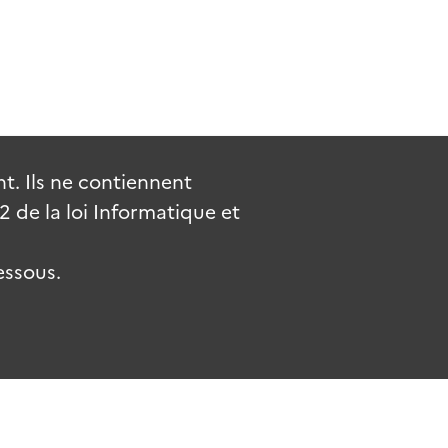
. Ils ne contiennent
de la loi Informatique et
essous.
.fr
gouvernement.fr
legifrance.gouv.fr
service-public.fr