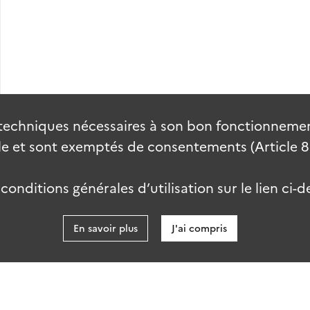
t. 1911).
France (1907)
techniques nécessaires à son bon fonctionnement
 et sont exemptés de consentements (Article 82 
onditions générales d’utilisation sur le lien ci-d
En savoir plus
J'ai compris
data.gouv