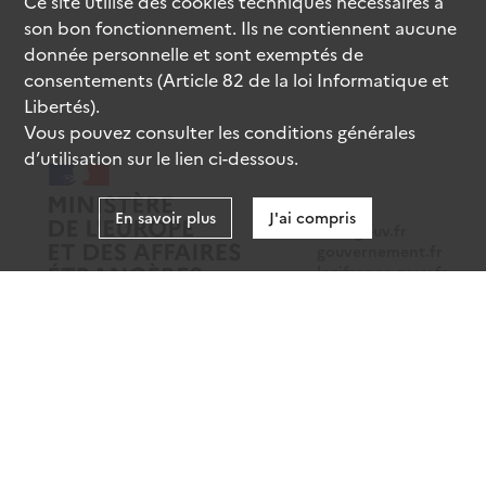
Ce site utilise des
cookies
techniques nécessaires à
son bon fonctionnement. Ils ne contiennent aucune
donnée personnelle et sont exemptés de
consentements (Article 82 de la loi Informatique et
Libertés).
Vous pouvez consulter les conditions générales
d’utilisation sur le lien ci-dessous.
En savoir plus
J'ai compris
data.gouv.fr
gouvernement.fr
legifrance.gouv.fr
service-public.fr
Mentions légales
Données personnelles
CGU
Gestion des cookies
Accessibilité : partiellement conforme
Sauf mention contraire, tous les contenus de ce site sont sous