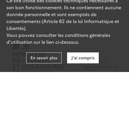
Ce site utilise des
cookies
techniques nécessaires à
son bon fonctionnement. Ils ne contiennent aucune
donnée personnelle et sont exemptés de
consentements (Article 82 de la loi Informatique et
Libertés).
Vous pouvez consulter les conditions générales
d’utilisation sur le lien ci-dessous.
En savoir plus
J'ai compris
data.gouv.fr
gouvernement.fr
legifrance.gouv.fr
service-public.fr
Mentions légales
Données personnelles
CGU
Gestion des cookies
Accessibilité : partiellement conforme
Sauf mention contraire, tous les contenus de ce site sont sous