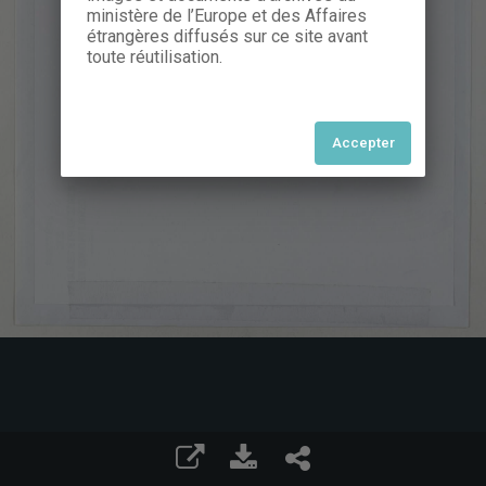
ministère de l’Europe et des Affaires
étrangères diffusés sur ce site avant
toute réutilisation.