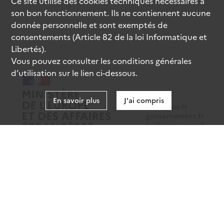
Ce site utilise des
cookies
techniques nécessaires à
son bon fonctionnement. Ils ne contiennent aucune
donnée personnelle et sont exemptés de
consentements (Article 82 de la loi Informatique et
Libertés).
Vous pouvez consulter les conditions générales
d’utilisation sur le lien ci-dessous.
En savoir plus
J'ai compris
data.gouv.fr
gouvernement.fr
legifrance.gouv.fr
service-public.fr
Mentions légales
Données personnelles
CGU
Gestion des cookies
Accessibilité : partiellement conforme
Sauf mention contraire, tous les contenus de ce site sont sous