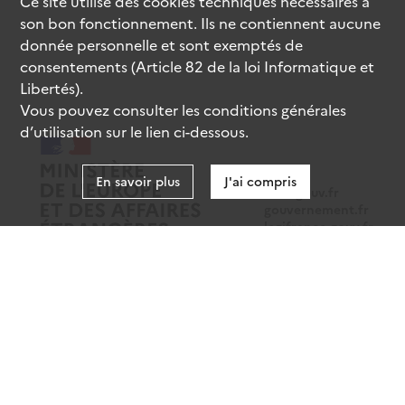
Ce site utilise des
cookies
techniques nécessaires à
son bon fonctionnement. Ils ne contiennent aucune
donnée personnelle et sont exemptés de
consentements (Article 82 de la loi Informatique et
Libertés).
Vous pouvez consulter les conditions générales
d’utilisation sur le lien ci-dessous.
En savoir plus
J'ai compris
data.gouv.fr
gouvernement.fr
legifrance.gouv.fr
service-public.fr
Mentions légales
Données personnelles
CGU
Gestion des cookies
Accessibilité : partiellement conforme
Sauf mention contraire, tous les contenus de ce site sont sous