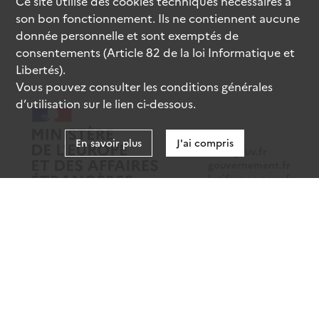
Ce site utilise des
cookies
techniques nécessaires à
son bon fonctionnement. Ils ne contiennent aucune
donnée personnelle et sont exemptés de
consentements (Article 82 de la loi Informatique et
Libertés).
Vous pouvez consulter les conditions générales
d’utilisation sur le lien ci-dessous.
En savoir plus
J'ai compris
data.gouv.fr
gouvernement.fr
legifrance.gouv.fr
service-public.fr
Mentions légales
Données personnelles
CGU
Gestion des cookies
Accessibilité : partiellement conforme
Sauf mention contraire, tous les contenus de ce site sont sous