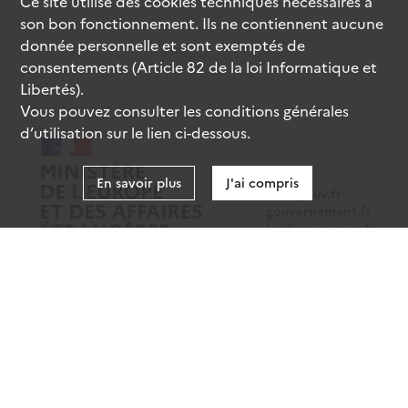
Ce site utilise des
cookies
techniques nécessaires à
son bon fonctionnement. Ils ne contiennent aucune
donnée personnelle et sont exemptés de
consentements (Article 82 de la loi Informatique et
Libertés).
Vous pouvez consulter les conditions générales
d’utilisation sur le lien ci-dessous.
En savoir plus
J'ai compris
data.gouv.fr
gouvernement.fr
legifrance.gouv.fr
service-public.fr
Mentions légales
Données personnelles
CGU
Gestion des cookies
Accessibilité : partiellement conforme
Sauf mention contraire, tous les contenus de ce site sont sous