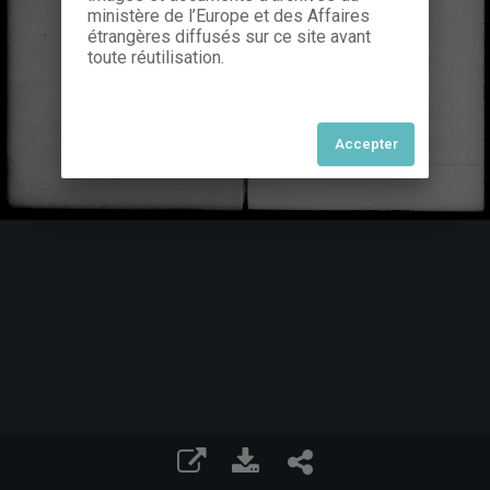
ministère de l’Europe et des Affaires
étrangères diffusés sur ce site avant
toute réutilisation.