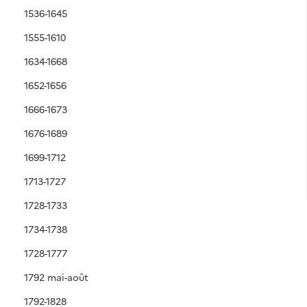
1536-1645
1555-1610
1634-1668
1652-1656
1666-1673
1676-1689
1699-1712
1713-1727
1728-1733
1734-1738
1728-1777
1792 mai-août
1792-1828