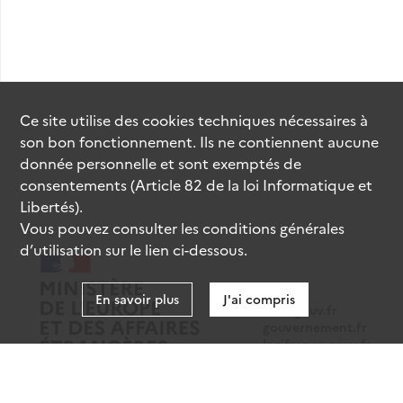
Ce site utilise des
cookies
techniques nécessaires à
son bon fonctionnement. Ils ne contiennent aucune
donnée personnelle et sont exemptés de
consentements (Article 82 de la loi Informatique et
Libertés).
Vous pouvez consulter les conditions générales
d’utilisation sur le lien ci-dessous.
En savoir plus
J'ai compris
data.gouv.fr
gouvernement.fr
legifrance.gouv.fr
service-public.fr