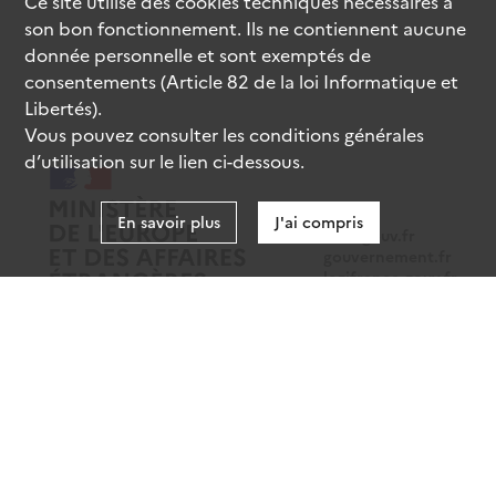
Ce site utilise des
cookies
techniques nécessaires à
son bon fonctionnement. Ils ne contiennent aucune
donnée personnelle et sont exemptés de
consentements (Article 82 de la loi Informatique et
Libertés).
Vous pouvez consulter les conditions générales
d’utilisation sur le lien ci-dessous.
En savoir plus
J'ai compris
data.gouv.fr
gouvernement.fr
legifrance.gouv.fr
service-public.fr
Mentions légales
Données personnelles
CGU
Gestion des cookies
Accessibilité : partiellement conforme
Sauf mention contraire, tous les contenus de ce site sont sous