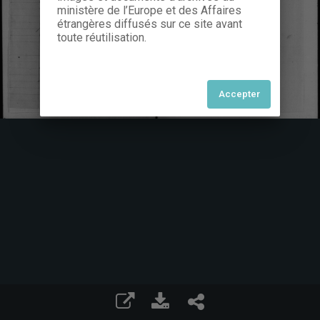
ministère de l’Europe et des Affaires
étrangères diffusés sur ce site avant
toute réutilisation.