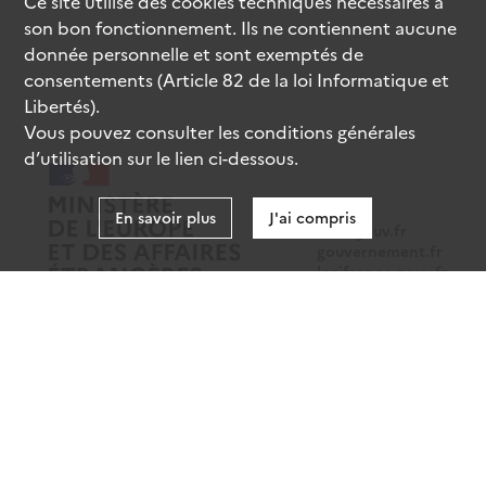
Ce site utilise des
cookies
techniques nécessaires à
son bon fonctionnement. Ils ne contiennent aucune
donnée personnelle et sont exemptés de
consentements (Article 82 de la loi Informatique et
Libertés).
Vous pouvez consulter les conditions générales
d’utilisation sur le lien ci-dessous.
En savoir plus
J'ai compris
data.gouv.fr
gouvernement.fr
legifrance.gouv.fr
service-public.fr
Mentions légales
Données personnelles
CGU
Gestion des cookies
Accessibilité : partiellement conforme
Sauf mention contraire, tous les contenus de ce site sont sous