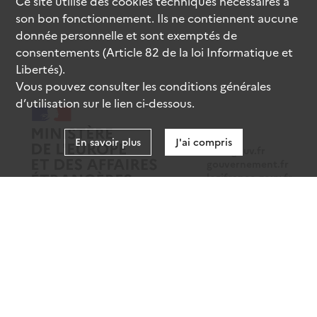
Ce site utilise des
cookies
techniques nécessaires à
son bon fonctionnement. Ils ne contiennent aucune
donnée personnelle et sont exemptés de
consentements (Article 82 de la loi Informatique et
Libertés).
Vous pouvez consulter les conditions générales
d’utilisation sur le lien ci-dessous.
En savoir plus
J'ai compris
data.gouv.fr
gouvernement.fr
legifrance.gouv.fr
service-public.fr
Mentions légales
Données personnelles
CGU
Gestion des cookies
Accessibilité : partiellement conforme
Sauf mention contraire, tous les contenus de ce site sont sous