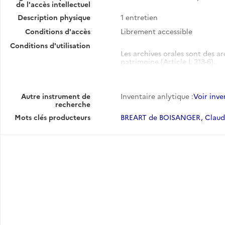
de l'accès intellectuel
Description physique
1 entretien
Conditions d'accès
Librement accessible
Conditions d'utilisation
Les archives orales sont des ar
patrimoine (Article L 213-6).
En tant qu'œuvres de l'esprit, 
d'auteur. Leur communication et
subordonnées à l'autorisation 
Autre instrument de
Inventaire anlytique :
Voir inve
Code de la propriété intellectu
recherche
août 2006 art.1, Journal Officie
Mots clés producteurs
BREART de BOISANGER, Claud