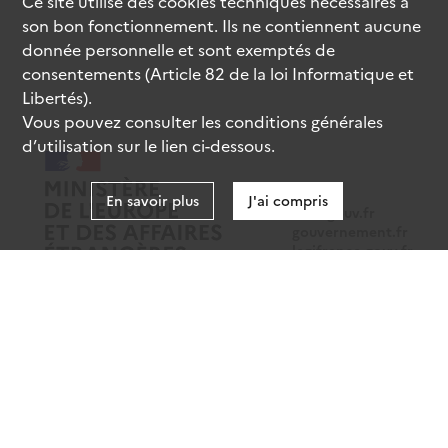
Ce site utilise des
cookies
techniques nécessaires à
son bon fonctionnement. Ils ne contiennent aucune
donnée personnelle et sont exemptés de
consentements (Article 82 de la loi Informatique et
Libertés).
Vous pouvez consulter les conditions générales
d’utilisation sur le lien ci-dessous.
En savoir plus
J'ai compris
data.gouv.fr
gouvernement.fr
legifrance.gouv.fr
service-public.fr
Mentions légales
Données personnelles
CGU
Gestion des cookies
Accessibilité : partiellement conforme
Sauf mention contraire, tous les contenus de ce site sont sous