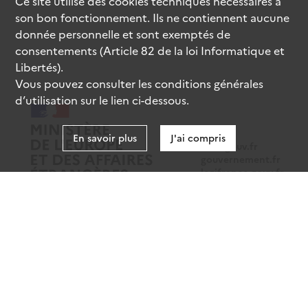
Ce site utilise des
cookies
techniques nécessaires à
son bon fonctionnement. Ils ne contiennent aucune
donnée personnelle et sont exemptés de
consentements (Article 82 de la loi Informatique et
Libertés).
Vous pouvez consulter les conditions générales
d’utilisation sur le lien ci-dessous.
En savoir plus
J'ai compris
data.gouv.fr
gouvernement.fr
legifrance.gouv.fr
service-public.fr
Mentions légales
Données personnelles
CGU
Gestion des cookies
Accessibilité : partiellement conforme
Sauf mention contraire, tous les contenus de ce site sont sous