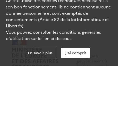
Ce site utilise des
cookies
techniques nécessaires à
son bon fonctionnement. Ils ne contiennent aucune
donnée personnelle et sont exemptés de
consentements (Article 82 de la loi Informatique et
Libertés).
Vous pouvez consulter les conditions générales
d’utilisation sur le lien ci-dessous.
En savoir plus
J'ai compris
data.gouv.fr
gouvernement.fr
legifrance.gouv.fr
service-public.fr
Mentions légales
Données personnelles
CGU
Gestion des cookies
Accessibilité : partiellement conforme
Sauf mention contraire, tous les contenus de ce site sont sous