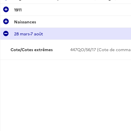
1911
Naissances
28 mars-7 août
Cote/Cotes extrêmes
447QO/56/17 (Cote de comma