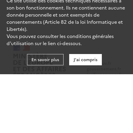
Ce site utilise des
cookies
techniques nécessaires à
son bon fonctionnement. Ils ne contiennent aucune
donnée personnelle et sont exemptés de
consentements (Article 82 de la loi Informatique et
Libertés).
Vous pouvez consulter les conditions générales
d’utilisation sur le lien ci-dessous.
En savoir plus
J'ai compris
data.gouv.fr
gouvernement.fr
legifrance.gouv.fr
service-public.fr
Mentions légales
Données personnelles
CGU
Gestion des cookies
Accessibilité : partiellement conforme
Sauf mention contraire, tous les contenus de ce site sont sous