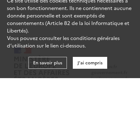
Ce site utilise des
cookies
techniques nécessaires à
son bon fonctionnement. Ils ne contiennent aucune
donnée personnelle et sont exemptés de
consentements (Article 82 de la loi Informatique et
Libertés).
Vous pouvez consulter les conditions générales
d’utilisation sur le lien ci-dessous.
En savoir plus
J'ai compris
data.gouv.fr
gouvernement.fr
legifrance.gouv.fr
service-public.fr
Mentions légales
Données personnelles
CGU
Gestion des cookies
Accessibilité : partiellement conforme
Sauf mention contraire, tous les contenus de ce site sont sous