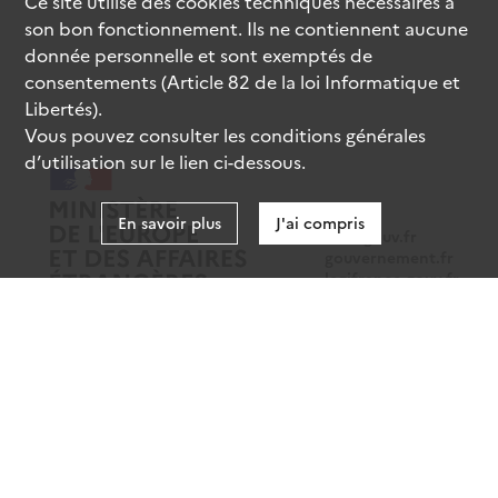
Ce site utilise des
cookies
techniques nécessaires à
son bon fonctionnement. Ils ne contiennent aucune
donnée personnelle et sont exemptés de
consentements (Article 82 de la loi Informatique et
Libertés).
Vous pouvez consulter les conditions générales
d’utilisation sur le lien ci-dessous.
En savoir plus
J'ai compris
data.gouv.fr
gouvernement.fr
legifrance.gouv.fr
service-public.fr
Mentions légales
Données personnelles
CGU
Gestion des cookies
Accessibilité : partiellement conforme
Sauf mention contraire, tous les contenus de ce site sont sous