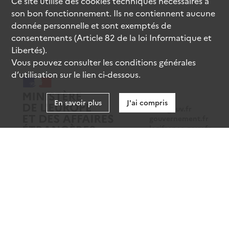
Ce site utilise des
cookies
techniques nécessaires à
son bon fonctionnement. Ils ne contiennent aucune
donnée personnelle et sont exemptés de
consentements (Article 82 de la loi Informatique et
Libertés).
Vous pouvez consulter les conditions générales
d’utilisation sur le lien ci-dessous.
En savoir plus
J'ai compris
data.gouv.fr
gouvernement.fr
legifrance.gouv.fr
service-public.fr
Mentions légales
Données personnelles
CGU
Gestion des cookies
Accessibilité : partiellement conforme
Sauf mention contraire, tous les contenus de ce site sont sous