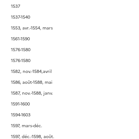
1537
1537-1540
1553, avr.-1554, mars
1561-1590
1576-1580
1576-1580
1582, nov.-1584,avril
1586, août-1588, mai
1587, nov.-1588, janv.
1591-1600
1594-1603
1597, mars-déc.
1597, déc.-1598, août.