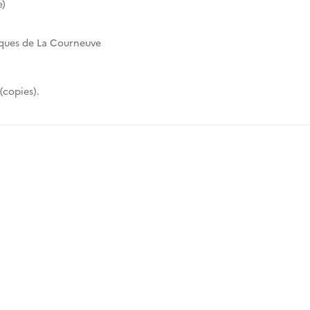
e)
iques de La Courneuve
(copies).