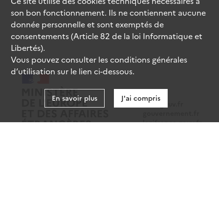
Ce site utilise des
cookies
techniques nécessaires à
son bon fonctionnement. Ils ne contiennent aucune
donnée personnelle et sont exemptés de
consentements (Article 82 de la loi Informatique et
Libertés).
Vous pouvez consulter les conditions générales
d’utilisation sur le lien ci-dessous.
En savoir plus
J'ai compris
data.gouv.fr
gouvernement.fr
legifrance.gouv.fr
service-public.fr
Mentions légales
Données personnelles
CGU
Gestion des cookies
Accessibilité : partiellement conforme
Sauf mention contraire, tous les contenus de ce site sont sous