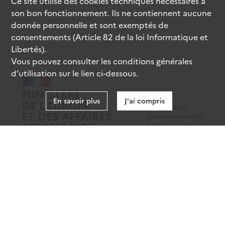
Ce site utilise des
cookies
techniques nécessaires à
son bon fonctionnement. Ils ne contiennent aucune
donnée personnelle et sont exemptés de
consentements (Article 82 de la loi Informatique et
Libertés).
Vous pouvez consulter les conditions générales
d’utilisation sur le lien ci-dessous.
En savoir plus
J'ai compris
data.gouv.fr
gouvernement.fr
legifrance.gouv.fr
service-public.fr
Mentions légales
Données personnelles
CGU
Gestion des cookies
Accessibilité : partiellement conforme
Sauf mention contraire, tous les contenus de ce site sont sous