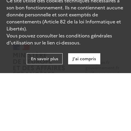
Ce site utilise des
cookies
techniques nécessaires à
son bon fonctionnement. Ils ne contiennent aucune
donnée personnelle et sont exemptés de
consentements (Article 82 de la loi Informatique et
Libertés).
Vous pouvez consulter les conditions générales
d’utilisation sur le lien ci-dessous.
En savoir plus
J'ai compris
data.gouv.fr
gouvernement.fr
legifrance.gouv.fr
service-public.fr
Mentions légales
Données personnelles
CGU
Gestion des cookies
Accessibilité : partiellement conforme
Sauf mention contraire, tous les contenus de ce site sont sous