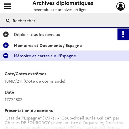
Ouvrir le menu déroulant
Archives diplomatiques
Déplier
tous les niveaux
Mémoires et Documents / Espagne
Mémoire et cartes sur l'Espagne
Cote/Cotes extrêmes
18MD/211 (Cote de commande)
Date
1777-1807
Présentation du contenu
"État de l'Espagne" (1777) ; - "Coup-d'oeil sur la Galice", par
Charles DE FOURCROY ; avec un titre à l'aquarelle, 2 dessins,
une carte générale, par Lopez (1784) et 7 cartes côtières par