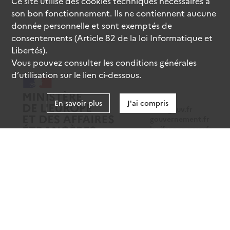
Ce site utilise des
cookies
techniques nécessaires à
son bon fonctionnement. Ils ne contiennent aucune
donnée personnelle et sont exemptés de
consentements (Article 82 de la loi Informatique et
Libertés).
Vous pouvez consulter les conditions générales
d’utilisation sur le lien ci-dessous.
En savoir plus
J'ai compris
data.gouv.fr
gouvernement.fr
legifrance.gouv.fr
service-public.fr
Mentions légales
Données personnelles
CGU
Gestion des cookies
Accessibilité : partiellement conforme
Sauf mention contraire, tous les contenus de ce site sont sous