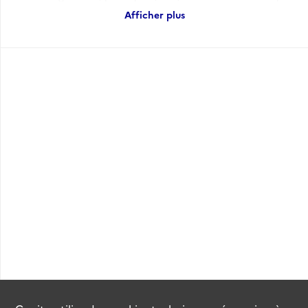
Tofifio de San-Miguel (1787) [1807].
Afficher plus