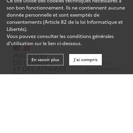
Ce site utilise des
cookies
techniques nécessaires à
son bon fonctionnement. Ils ne contiennent aucune
donnée personnelle et sont exemptés de
consentements (Article 82 de la loi Informatique et
Libertés).
Vous pouvez consulter les conditions générales
d’utilisation sur le lien ci-dessous.
En savoir plus
J'ai compris
data.gouv.fr
gouvernement.fr
legifrance.gouv.fr
service-public.fr
Mentions légales
Données personnelles
CGU
Gestion des cookies
Accessibilité : partiellement conforme
Sauf mention contraire, tous les contenus de ce site sont sous