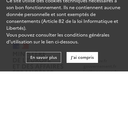
Ce site utilise des
cookies
techniques nécessaires à
son bon fonctionnement. Ils ne contiennent aucune
donnée personnelle et sont exemptés de
consentements (Article 82 de la loi Informatique et
Libertés).
Vous pouvez consulter les conditions générales
d’utilisation sur le lien ci-dessous.
En savoir plus
J'ai compris
data.gouv.fr
gouvernement.fr
legifrance.gouv.fr
service-public.fr
Mentions légales
Données personnelles
CGU
Gestion des cookies
Accessibilité : partiellement conforme
Sauf mention contraire, tous les contenus de ce site sont sous