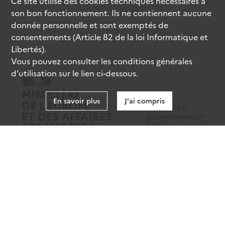
Ce site utilise des
cookies
techniques nécessaires à
son bon fonctionnement. Ils ne contiennent aucune
donnée personnelle et sont exemptés de
consentements (Article 82 de la loi Informatique et
Libertés).
Vous pouvez consulter les conditions générales
d’utilisation sur le lien ci-dessous.
En savoir plus
J'ai compris
data.gouv.fr
gouvernement.fr
legifrance.gouv.fr
service-public.fr
Mentions légales
Données personnelles
CGU
Gestion des cookies
Accessibilité : partiellement conforme
Sauf mention contraire, tous les contenus de ce site sont sous