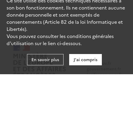
Ce site utilise des
cookies
techniques nécessaires à
son bon fonctionnement. Ils ne contiennent aucune
donnée personnelle et sont exemptés de
consentements (Article 82 de la loi Informatique et
Libertés).
Vous pouvez consulter les conditions générales
d’utilisation sur le lien ci-dessous.
En savoir plus
J'ai compris
data.gouv.fr
gouvernement.fr
legifrance.gouv.fr
service-public.fr
Mentions légales
Données personnelles
CGU
Gestion des cookies
Accessibilité : partiellement conforme
Sauf mention contraire, tous les contenus de ce site sont sous