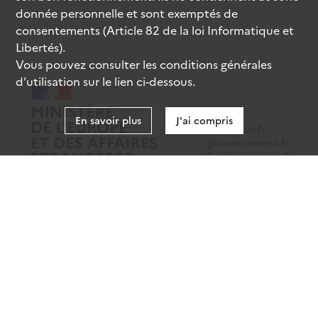
donnée personnelle et sont exemptés de
consentements (Article 82 de la loi Informatique et
Libertés).
Vous pouvez consulter les conditions générales
d’utilisation sur le lien ci-dessous.
En savoir plus
J'ai compris
data.gouv.fr
gouvernement.fr
legifrance.gouv.fr
service-public.fr
Mentions légales
Données personnelles
CGU
Gestion des cookies
Accessibilité : partiellement conforme
Sauf mention contraire, tous les contenus de ce site sont sous
licence etalab-2.0