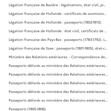
Légation française de Bavière : légalisations, état civil, pièces diverses (1802-1813). Légation française du Danemark : passeports, certificats de vie (1775-1811). Légation française de Genève : passeports (1792-1814).
Légation française de Hollande : certificats de soumission (1797-1803), passeports (1777-1803).
Légation française de Hollande : passeports (1802-1813).
Légation française de Hollande : état civil, certificats de vie, pièces diverses (1800-1813).
Légation française des Pays-Bas : passeports (1783-1792). Légation française de Basse-Saxe : passeports (1800-1808), registres divers (1796-1810).
Légation française de Saxe : passeports (1801-1805), état-civil (1801-1802). Légation française de Toscane : état civil (1796-1802), passeports (1801-1808).
Ministère des Relations extérieures. - Correspondance de principes (1760-1826). Pièces isolées : passeports délivrés (1775-1905).
Passeports délivrés au ministère des Relations extérieures (1798-1809).
Passeports délivrés au ministère des Relations extérieures : pièces justificatives, passeports délivrés (1799-1800).
Passeports délivrés au ministère des Relations extérieures : pièces justificatives, passeports délivrés (1800-1801).
Passeports délivrés au ministère des Relations extérieures : pièces justificatives, passeports délivrés (1801-1803).
Passeports délivrés au ministère des Relations extérieures : correspondances, instructions, passeports délivrés (1803-1805).
Passeports (1805-1806).