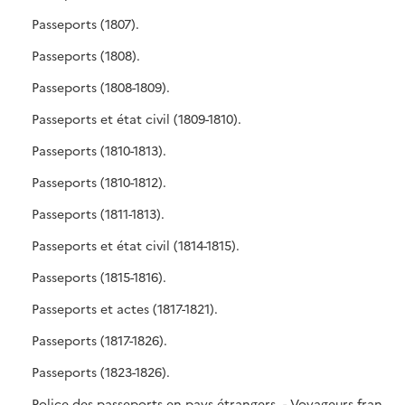
Passeports (1807).
Passeports (1808).
Passeports (1808-1809).
Passeports et état civil (1809-1810).
Passeports (1810-1813).
Passeports (1810-1812).
Passeports (1811-1813).
Passeports et état civil (1814-1815).
Passeports (1815-1816).
Passeports et actes (1817-1821).
Passeports (1817-1826).
Passeports (1823-1826).
Police des passeports en pays étrangers. - Voyageurs français : passeports, lettres de principe (1811-1842). Interdictions de délivrance de passeports, étrangers expulsés (1841-1842). Réfugiés, Français sans ressources (1841-1849).