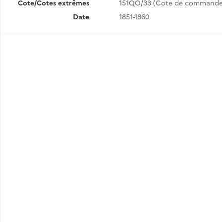
Cote/Cotes extrêmes
151QO/33 (Cote de commande
Date
1851-1860