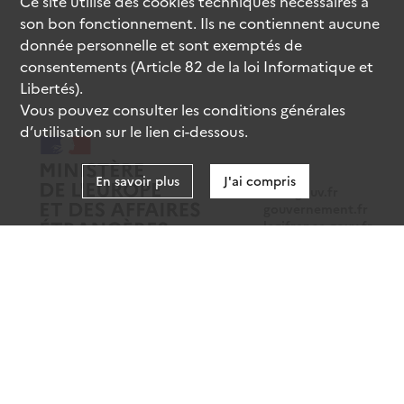
Ce site utilise des
cookies
techniques nécessaires à
son bon fonctionnement. Ils ne contiennent aucune
donnée personnelle et sont exemptés de
consentements (Article 82 de la loi Informatique et
Libertés).
Vous pouvez consulter les conditions générales
d’utilisation sur le lien ci-dessous.
En savoir plus
J'ai compris
data.gouv.fr
gouvernement.fr
legifrance.gouv.fr
service-public.fr
Mentions légales
Données personnelles
CGU
Gestion des cookies
Accessibilité : partiellement conforme
Sauf mention contraire, tous les contenus de ce site sont sous